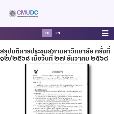
TH
EN
สรุปมติการประชุมสภามหาวิทยาลัย ครั้งที่
๑๒/๒๕๖๘ เมื่อวันที่ ๒๗ ธันวาคม ๒๕๖๘